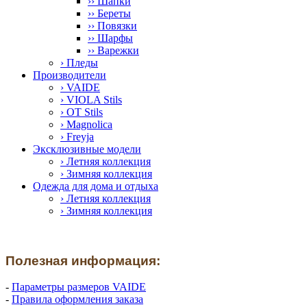
›› Шапки
›› Береты
›› Повязки
›› Шарфы
›› Варежки
› Пледы
Производители
› VAIDE
› VIOLA Stils
› OT Stils
› Magnolica
› Freyja
Эксклюзивные модели
› Летняя коллекция
› Зимняя коллекция
Одежда для дома и отдыха
› Летняя коллекция
› Зимняя коллекция
Полезная информация:
-
Параметры размеров VAIDE
-
Правила оформления заказа