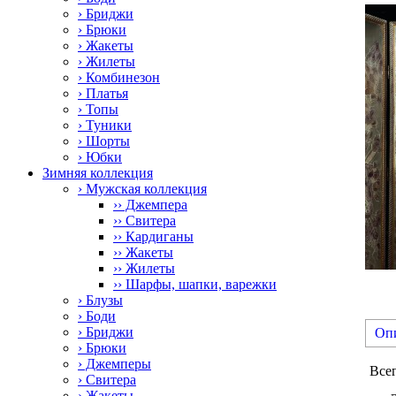
› Бриджи
› Брюки
› Жакеты
› Жилеты
› Комбинезон
› Платья
› Топы
› Туники
› Шорты
› Юбки
Зимняя коллекция
› Мужская коллекция
›› Джемпера
›› Свитера
›› Кардиганы
›› Жакеты
›› Жилеты
›› Шарфы, шапки, варежки
› Блузы
› Боди
› Бриджи
Оп
› Брюки
› Джемперы
Все
› Свитера
› Жакеты