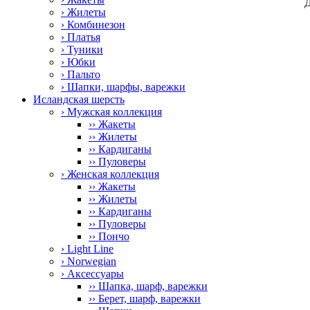
Д
› Жилеты
› Комбинезон
› Платья
› Туники
› Юбки
› Пальто
› Шапки, шарфы, варежки
Исландская шерсть
› Мужская коллекция
›› Жакеты
›› Жилеты
›› Кардиганы
›› Пуловеры
› Женская коллекция
›› Жакеты
›› Жилеты
›› Кардиганы
›› Пуловеры
›› Пончо
› Light Line
› Norwegian
› Аксессуары
›› Шапка, шарф, варежки
›› Берет, шарф, варежки