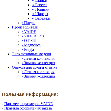
›› Шапки
›› Береты
›› Повязки
›› Шарфы
›› Варежки
› Пледы
Производители
› VAIDE
› VIOLA Stils
› OT Stils
› Magnolica
› Freyja
Эксклюзивные модели
› Летняя коллекция
› Зимняя коллекция
Одежда для дома и отдыха
› Летняя коллекция
› Зимняя коллекция
Полезная информация:
-
Параметры размеров VAIDE
-
Правила оформления заказа