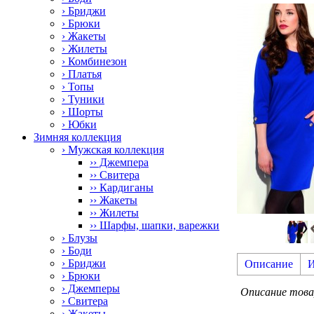
› Бриджи
› Брюки
› Жакеты
› Жилеты
› Комбинезон
› Платья
› Топы
› Туники
› Шорты
› Юбки
Зимняя коллекция
› Мужская коллекция
›› Джемпера
›› Свитера
›› Кардиганы
›› Жакеты
›› Жилеты
›› Шарфы, шапки, варежки
› Блузы
› Боди
› Бриджи
Описание
И
› Брюки
› Джемперы
Описание тов
› Свитера
› Жакеты