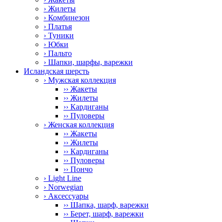
› Жилеты
› Комбинезон
› Платья
› Туники
› Юбки
› Пальто
› Шапки, шарфы, варежки
Исландская шерсть
› Мужская коллекция
›› Жакеты
›› Жилеты
›› Кардиганы
›› Пуловеры
› Женская коллекция
›› Жакеты
›› Жилеты
›› Кардиганы
›› Пуловеры
›› Пончо
› Light Line
› Norwegian
› Аксессуары
›› Шапка, шарф, варежки
›› Берет, шарф, варежки