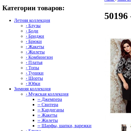
Категории товаров:
50196
Летняя коллекция
› Блузы
› Боди
› Бриджи
› Брюки
› Жакеты
› Жилеты
› Комбинезон
› Платья
› Топы
› Туники
› Шорты
› Юбки
Зимняя коллекция
› Мужская коллекция
›› Джемпера
›› Свитера
›› Кардиганы
›› Жакеты
›› Жилеты
›› Шарфы, шапки, варежки
› Блузы