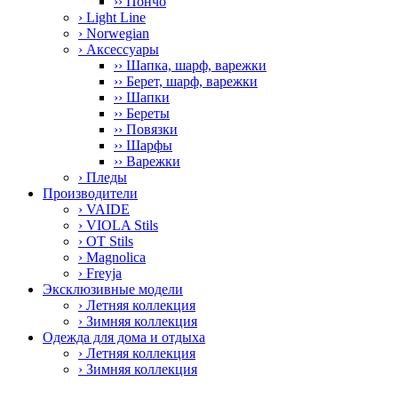
›› Пончо
› Light Line
› Norwegian
› Аксессуары
›› Шапка, шарф, варежки
›› Берет, шарф, варежки
›› Шапки
›› Береты
›› Повязки
›› Шарфы
›› Варежки
› Пледы
Производители
› VAIDE
› VIOLA Stils
› OT Stils
› Magnolica
› Freyja
Эксклюзивные модели
› Летняя коллекция
› Зимняя коллекция
Одежда для дома и отдыха
› Летняя коллекция
› Зимняя коллекция