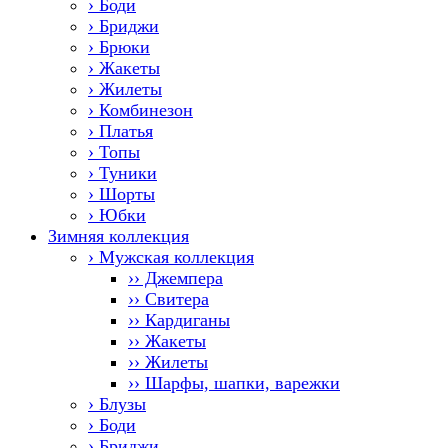
› Боди
› Бриджи
› Брюки
› Жакеты
› Жилеты
› Комбинезон
› Платья
› Топы
› Туники
› Шорты
› Юбки
Зимняя коллекция
› Мужская коллекция
›› Джемпера
›› Свитера
›› Кардиганы
›› Жакеты
›› Жилеты
›› Шарфы, шапки, варежки
› Блузы
› Боди
› Бриджи