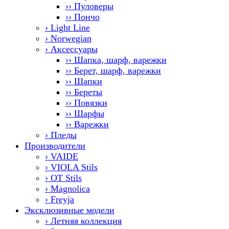
›› Пуловеры
›› Пончо
› Light Line
› Norwegian
› Аксессуары
›› Шапка, шарф, варежки
›› Берет, шарф, варежки
›› Шапки
›› Береты
›› Повязки
›› Шарфы
›› Варежки
› Пледы
Производители
› VAIDE
› VIOLA Stils
› OT Stils
› Magnolica
› Freyja
Эксклюзивные модели
› Летняя коллекция