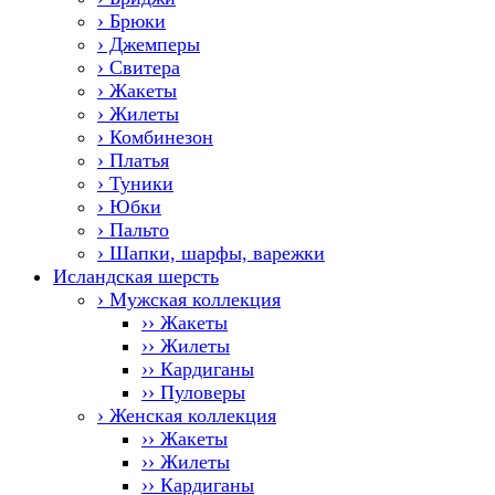
› Брюки
› Джемперы
› Свитера
› Жакеты
› Жилеты
› Комбинезон
› Платья
› Туники
› Юбки
› Пальто
› Шапки, шарфы, варежки
Исландская шерсть
› Мужская коллекция
›› Жакеты
›› Жилеты
›› Кардиганы
›› Пуловеры
› Женская коллекция
›› Жакеты
›› Жилеты
›› Кардиганы