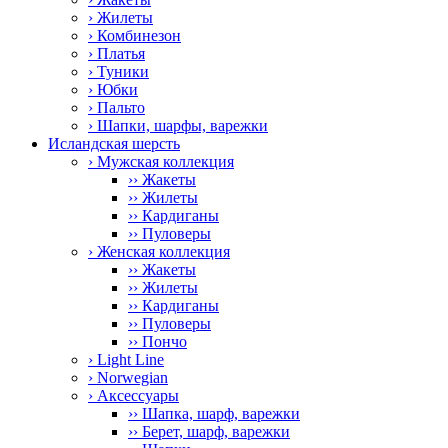
› Жилеты
› Комбинезон
› Платья
› Туники
› Юбки
› Пальто
› Шапки, шарфы, варежки
Исландская шерсть
› Мужская коллекция
›› Жакеты
›› Жилеты
›› Кардиганы
›› Пуловеры
› Женская коллекция
›› Жакеты
›› Жилеты
›› Кардиганы
›› Пуловеры
›› Пончо
› Light Line
› Norwegian
› Аксессуары
›› Шапка, шарф, варежки
›› Берет, шарф, варежки