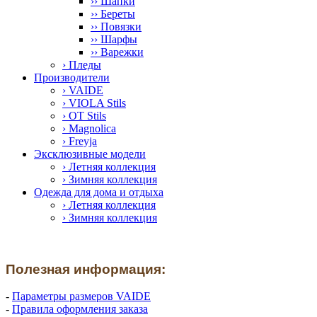
›› Шапки
›› Береты
›› Повязки
›› Шарфы
›› Варежки
› Пледы
Производители
› VAIDE
› VIOLA Stils
› OT Stils
› Magnolica
› Freyja
Эксклюзивные модели
› Летняя коллекция
› Зимняя коллекция
Одежда для дома и отдыха
› Летняя коллекция
› Зимняя коллекция
Полезная информация:
-
Параметры размеров VAIDE
-
Правила оформления заказа