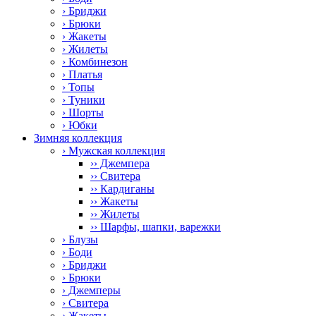
› Бриджи
› Брюки
› Жакеты
› Жилеты
› Комбинезон
› Платья
› Топы
› Туники
› Шорты
› Юбки
Зимняя коллекция
› Мужская коллекция
›› Джемпера
›› Свитера
›› Кардиганы
›› Жакеты
›› Жилеты
›› Шарфы, шапки, варежки
› Блузы
› Боди
› Бриджи
› Брюки
› Джемперы
› Свитера
› Жакеты