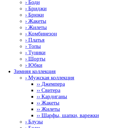
› Боди
› Бриджи
› Брюки
› Жакеты
› Жилеты
› Комбинезон
› Платья
› Топы
› Туники
› Шорты
› Юбки
Зимняя коллекция
› Мужская коллекция
›› Джемпера
›› Свитера
›› Кардиганы
›› Жакеты
›› Жилеты
›› Шарфы, шапки, варежки
› Блузы
› Боди