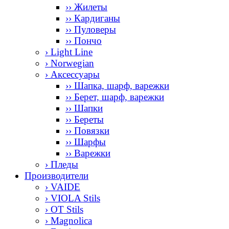
›› Жилеты
›› Кардиганы
›› Пуловеры
›› Пончо
› Light Line
› Norwegian
› Аксессуары
›› Шапка, шарф, варежки
›› Берет, шарф, варежки
›› Шапки
›› Береты
›› Повязки
›› Шарфы
›› Варежки
› Пледы
Производители
› VAIDE
› VIOLA Stils
› OT Stils
› Magnolica