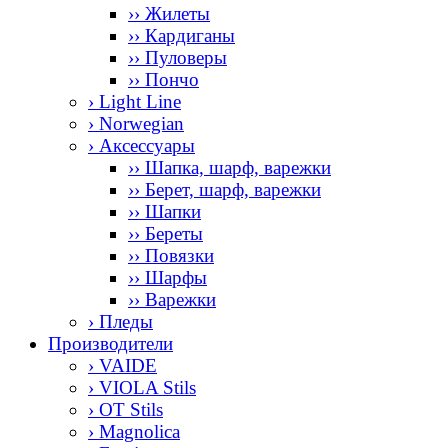
›› Жилеты
›› Кардиганы
›› Пуловеры
›› Пончо
› Light Line
› Norwegian
› Аксессуары
›› Шапка, шарф, варежки
›› Берет, шарф, варежки
›› Шапки
›› Береты
›› Повязки
›› Шарфы
›› Варежки
› Пледы
Производители
› VAIDE
› VIOLA Stils
› OT Stils
› Magnolica