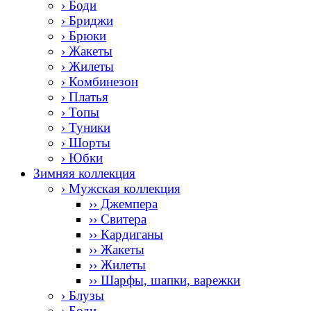
› Боди
› Бриджи
› Брюки
› Жакеты
› Жилеты
› Комбинезон
› Платья
› Топы
› Туники
› Шорты
› Юбки
Зимняя коллекция
› Мужская коллекция
›› Джемпера
›› Свитера
›› Кардиганы
›› Жакеты
›› Жилеты
›› Шарфы, шапки, варежки
› Блузы
› Боди