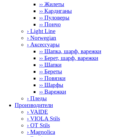
›› Жилеты
›› Кардиганы
›› Пуловеры
›› Пончо
› Light Line
› Norwegian
› Аксессуары
›› Шапка, шарф, варежки
›› Берет, шарф, варежки
›› Шапки
›› Береты
›› Повязки
›› Шарфы
›› Варежки
› Пледы
Производители
› VAIDE
› VIOLA Stils
› OT Stils
› Magnolica