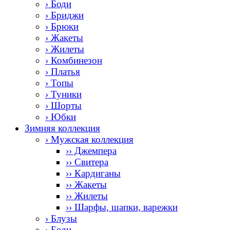
› Боди
› Бриджи
› Брюки
› Жакеты
› Жилеты
› Комбинезон
› Платья
› Топы
› Туники
› Шорты
› Юбки
Зимняя коллекция
› Мужская коллекция
›› Джемпера
›› Свитера
›› Кардиганы
›› Жакеты
›› Жилеты
›› Шарфы, шапки, варежки
› Блузы
› Боди