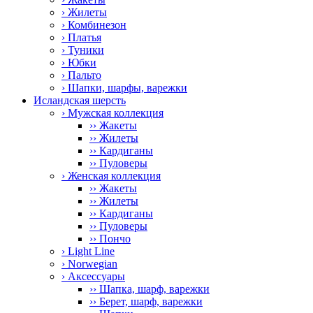
› Жилеты
› Комбинезон
› Платья
› Туники
› Юбки
› Пальто
› Шапки, шарфы, варежки
Исландская шерсть
› Мужская коллекция
›› Жакеты
›› Жилеты
›› Кардиганы
›› Пуловеры
› Женская коллекция
›› Жакеты
›› Жилеты
›› Кардиганы
›› Пуловеры
›› Пончо
› Light Line
› Norwegian
› Аксессуары
›› Шапка, шарф, варежки
›› Берет, шарф, варежки