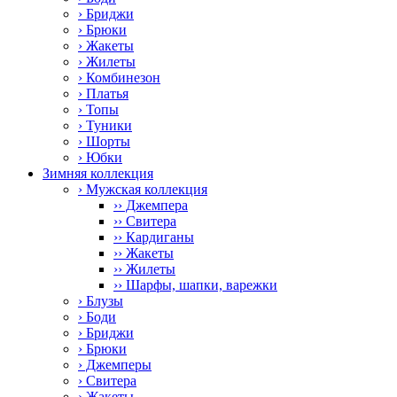
› Бриджи
› Брюки
› Жакеты
› Жилеты
› Комбинезон
› Платья
› Топы
› Туники
› Шорты
› Юбки
Зимняя коллекция
› Мужская коллекция
›› Джемпера
›› Свитера
›› Кардиганы
›› Жакеты
›› Жилеты
›› Шарфы, шапки, варежки
› Блузы
› Боди
› Бриджи
› Брюки
› Джемперы
› Свитера
› Жакеты