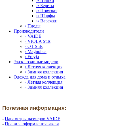
›› Шапки
›› Береты
›› Повязки
›› Шарфы
›› Варежки
› Пледы
Производители
› VAIDE
› VIOLA Stils
› OT Stils
› Magnolica
› Freyja
Эксклюзивные модели
› Летняя коллекция
› Зимняя коллекция
Одежда для дома и отдыха
› Летняя коллекция
› Зимняя коллекция
Полезная информация:
-
Параметры размеров VAIDE
-
Правила оформления заказа