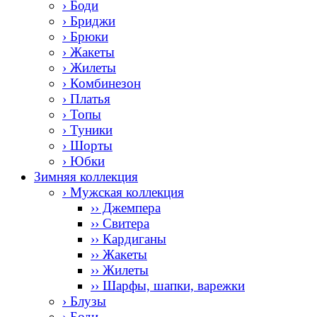
› Боди
› Бриджи
› Брюки
› Жакеты
› Жилеты
› Комбинезон
› Платья
› Топы
› Туники
› Шорты
› Юбки
Зимняя коллекция
› Мужская коллекция
›› Джемпера
›› Свитера
›› Кардиганы
›› Жакеты
›› Жилеты
›› Шарфы, шапки, варежки
› Блузы
› Боди