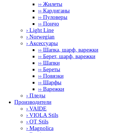
›› Жилеты
›› Кардиганы
›› Пуловеры
›› Пончо
› Light Line
› Norwegian
› Аксессуары
›› Шапка, шарф, варежки
›› Берет, шарф, варежки
›› Шапки
›› Береты
›› Повязки
›› Шарфы
›› Варежки
› Пледы
Производители
› VAIDE
› VIOLA Stils
› OT Stils
› Magnolica