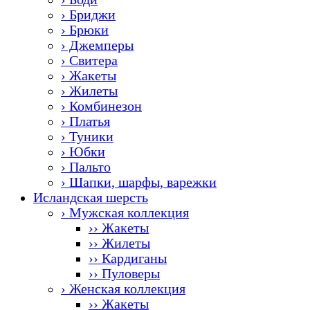
› Бриджи
› Брюки
› Джемперы
› Свитера
› Жакеты
› Жилеты
› Комбинезон
› Платья
› Туники
› Юбки
› Пальто
› Шапки, шарфы, варежки
Исландская шерсть
› Мужская коллекция
›› Жакеты
›› Жилеты
›› Кардиганы
›› Пуловеры
› Женская коллекция
›› Жакеты