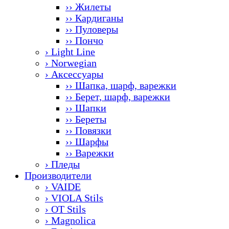
›› Жилеты
›› Кардиганы
›› Пуловеры
›› Пончо
› Light Line
› Norwegian
› Аксессуары
›› Шапка, шарф, варежки
›› Берет, шарф, варежки
›› Шапки
›› Береты
›› Повязки
›› Шарфы
›› Варежки
› Пледы
Производители
› VAIDE
› VIOLA Stils
› OT Stils
› Magnolica