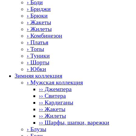
› Боди
› Бриджи
› Брюки
› Жакеты
› Жилеты
› Комбинезон
› Платья
› Топы
› Туники
› Шорты
› Юбки
Зимняя коллекция
› Мужская коллекция
›› Джемпера
›› Свитера
›› Кардиганы
›› Жакеты
›› Жилеты
›› Шарфы, шапки, варежки
› Блузы
› Боди