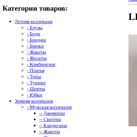
Категории товаров:
L
Летняя коллекция
› Блузы
› Боди
› Бриджи
› Брюки
› Жакеты
› Жилеты
› Комбинезон
› Платья
› Топы
› Туники
› Шорты
› Юбки
Зимняя коллекция
› Мужская коллекция
›› Джемпера
›› Свитера
›› Кардиганы
›› Жакеты