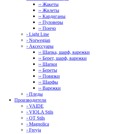
›› Жакеты
›› Жилеты
›› Кардиганы
›› Пуловеры
›› Пончо
› Light Line
› Norwegian
› Аксессуары
›› Шапка, шарф, варежки
›› Берет, шарф, варежки
›› Шапки
›› Береты
›› Повязки
›› Шарфы
›› Варежки
› Пледы
Производители
› VAIDE
› VIOLA Stils
› OT Stils
› Magnolica
› Freyja