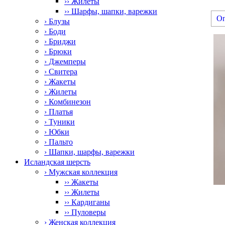
›› Жилеты
›› Шарфы, шапки, варежки
О
› Блузы
› Боди
› Бриджи
› Брюки
› Джемперы
› Свитера
› Жакеты
› Жилеты
› Комбинезон
› Платья
› Туники
› Юбки
› Пальто
› Шапки, шарфы, варежки
Исландская шерсть
› Мужская коллекция
›› Жакеты
›› Жилеты
›› Кардиганы
›› Пуловеры
› Женская коллекция