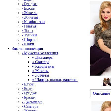
› Бриджи
› Брюки
› Жакеты
› Жилеты
› Комбинезон
› Платья
› Топы
› Туники
› Шорты
› Юбки
Зимняя коллекция
› Мужская коллекция
›› Джемпера
›› Свитера
›› Кардиганы
›› Жакеты
›› Жилеты
›› Шарфы, шапки, варежки
› Блузы
› Боди
› Бриджи
Описание
› Брюки
› Джемперы
› Свитера
› Жакеты