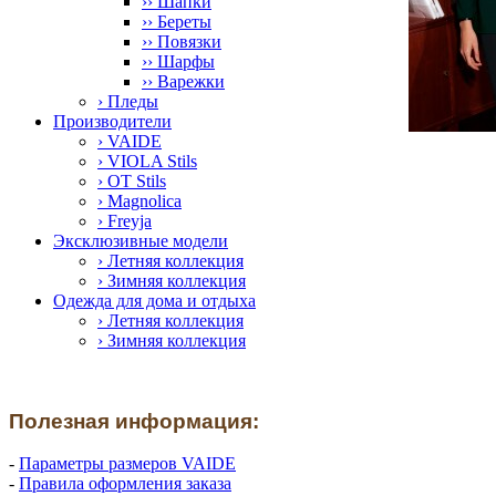
›› Шапки
›› Береты
›› Повязки
›› Шарфы
›› Варежки
› Пледы
Производители
› VAIDE
› VIOLA Stils
› OT Stils
› Magnolica
› Freyja
Эксклюзивные модели
› Летняя коллекция
› Зимняя коллекция
Одежда для дома и отдыха
› Летняя коллекция
› Зимняя коллекция
Полезная информация:
-
Параметры размеров VAIDE
-
Правила оформления заказа