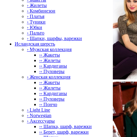
› Жилеты
› Комбинезон
› Платья
› Туники
› Юбки
› Пальто
› Шапки, шарфы, варежки
Исландская шерсть
› Мужская коллекция
›› Жакеты
›› Жилеты
›› Кардиганы
›› Пуловеры
› Женская коллекция
›› Жакеты
›› Жилеты
›› Кардиганы
›› Пуловеры
›› Пончо
› Light Line
› Norwegian
› Аксессуары
›› Шапка, шарф, варежки
›› Берет, шарф, варежки