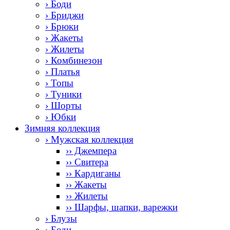
› Боди
› Бриджи
› Брюки
› Жакеты
› Жилеты
› Комбинезон
› Платья
› Топы
› Туники
› Шорты
› Юбки
Зимняя коллекция
› Мужская коллекция
›› Джемпера
›› Свитера
›› Кардиганы
›› Жакеты
›› Жилеты
›› Шарфы, шапки, варежки
› Блузы
› Боди