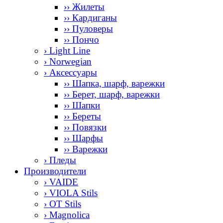
›› Жилеты
›› Кардиганы
›› Пуловеры
›› Пончо
› Light Line
› Norwegian
› Аксессуары
›› Шапка, шарф, варежки
›› Берет, шарф, варежки
›› Шапки
›› Береты
›› Повязки
›› Шарфы
›› Варежки
› Пледы
Производители
› VAIDE
› VIOLA Stils
› OT Stils
› Magnolica