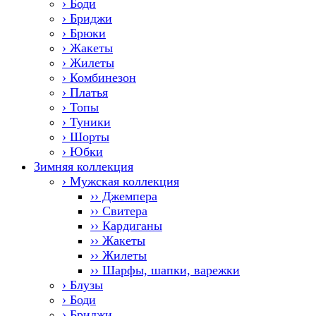
› Боди
› Бриджи
› Брюки
› Жакеты
› Жилеты
› Комбинезон
› Платья
› Топы
› Туники
› Шорты
› Юбки
Зимняя коллекция
› Мужская коллекция
›› Джемпера
›› Свитера
›› Кардиганы
›› Жакеты
›› Жилеты
›› Шарфы, шапки, варежки
› Блузы
› Боди
› Бриджи