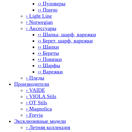
›› Пуловеры
›› Пончо
› Light Line
› Norwegian
› Аксессуары
›› Шапка, шарф, варежки
›› Берет, шарф, варежки
›› Шапки
›› Береты
›› Повязки
›› Шарфы
›› Варежки
› Пледы
Производители
› VAIDE
› VIOLA Stils
› OT Stils
› Magnolica
› Freyja
Эксклюзивные модели
› Летняя коллекция