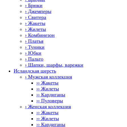
› Брюки
› Джемперы
› Свитера
› Жакеты
› Жилеты
› Комбинезон
› Платья
› Туники
› Юбки
› Пальто
› Шапки, шарфы, варежки
Исландская шерсть
› Мужская коллекция
›› Жакеты
›› Жилеты
›› Кардиганы
›› Пуловеры
› Женская коллекция
›› Жакеты
›› Жилеты
›› Кардиганы