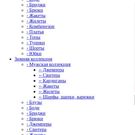
› Бриджи
› Брюки
› Жакеты
› Жилеты
› Комбинезон
› Платья
› Топы
› Туники
› Шорты
› Юбки
Зимняя коллекция
› Мужская коллекция
›› Джемпера
›› Свитера
›› Кардиганы
›› Жакеты
›› Жилеты
›› Шарфы, шапки, варежки
› Блузы
› Боди
› Бриджи
› Брюки
› Джемперы
› Свитера
› Жакеты