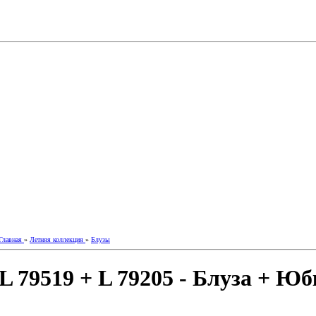
Главная
»
Летняя коллекция
»
Блузы
L 79519 + L 79205 - Блуза + Ю