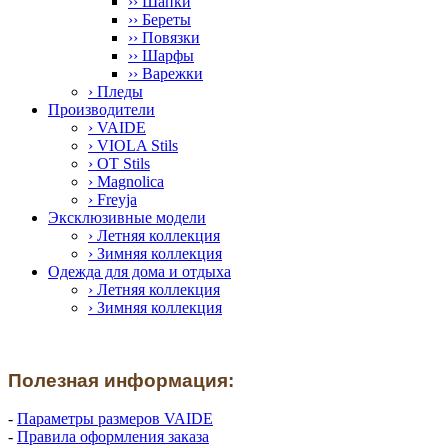
›› Шапки
›› Береты
›› Повязки
›› Шарфы
›› Варежки
› Пледы
Производители
› VAIDE
› VIOLA Stils
› OT Stils
› Magnolica
› Freyja
Эксклюзивные модели
› Летняя коллекция
› Зимняя коллекция
Одежда для дома и отдыха
› Летняя коллекция
› Зимняя коллекция
Полезная информация:
-
Параметры размеров VAIDE
-
Правила оформления заказа