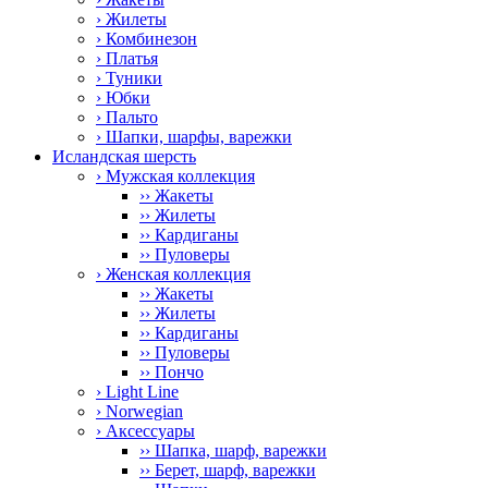
› Жилеты
› Комбинезон
› Платья
› Туники
› Юбки
› Пальто
› Шапки, шарфы, варежки
Исландская шерсть
› Мужская коллекция
›› Жакеты
›› Жилеты
›› Кардиганы
›› Пуловеры
› Женская коллекция
›› Жакеты
›› Жилеты
›› Кардиганы
›› Пуловеры
›› Пончо
› Light Line
› Norwegian
› Аксессуары
›› Шапка, шарф, варежки
›› Берет, шарф, варежки