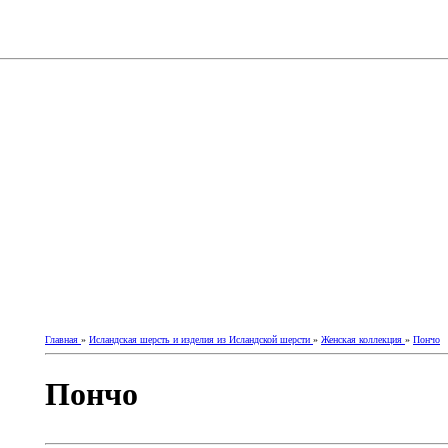
Главная
»
Исландская шерсть и изделия из Исландской шерсти
»
Женская коллекция
»
Пончо
Пончо