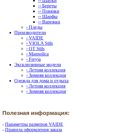
›› Шапки
›› Береты
›› Повязки
›› Шарфы
›› Варежки
› Пледы
Производители
› VAIDE
› VIOLA Stils
› OT Stils
› Magnolica
› Freyja
Эксклюзивные модели
› Летняя коллекция
› Зимняя коллекция
Одежда для дома и отдыха
› Летняя коллекция
› Зимняя коллекция
Полезная информация:
-
Параметры размеров VAIDE
-
Правила оформления заказа