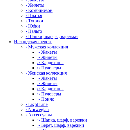
› Жилеты
› Комбинезон
› Платья
› Туники
› Юбки
› Пальто
› Шапки, шарфы, варежки
Исландская шерсть
› Мужская коллекция
›› Жакеты
›› Жилеты
›› Кардиганы
›› Пуловеры
› Женская коллекция
›› Жакеты
›› Жилеты
›› Кардиганы
›› Пуловеры
›› Пончо
› Light Line
› Norwegian
› Аксессуары
›› Шапка, шарф, варежки
›› Берет, шарф, варежки