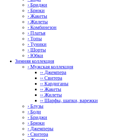
› Бриджи
› Брюки
› Жакеты
› Жилеты
› Комбинезон
› Платья
› Топы
› Туники
› Шорты
› Юбки
Зимняя коллекция
› Мужская коллекция
›› Джемпера
›› Свитера
›› Кардиганы
›› Жакеты
›› Жилеты
›› Шарфы, шапки, варежки
› Блузы
› Боди
› Бриджи
› Брюки
› Джемперы
› Свитера
› Жакеты