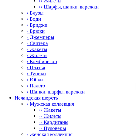
›› Жилеты
›› Шарфы, шапки, варежки
› Блузы
› Боди
› Бриджи
› Брюки
› Джемперы
› Свитера
› Жакеты
› Жилеты
› Комбинезон
› Платья
› Туники
› Юбки
› Пальто
› Шапки, шарфы, варежки
Исландская шерсть
› Мужская коллекция
›› Жакеты
›› Жилеты
›› Кардиганы
›› Пуловеры
› Женская коллекция