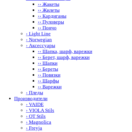
›› Жакеты
›› Жилеты
›› Кардиганы
›› Пуловеры
›› Пончо
› Light Line
› Norwegian
› Аксессуары
›› Шапка, шарф, варежки
›› Берет, шарф, варежки
›› Шапки
›› Береты
›› Повязки
›› Шарфы
›› Варежки
› Пледы
Производители
› VAIDE
› VIOLA Stils
› OT Stils
› Magnolica
› Freyja