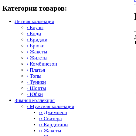
Категории товаров:
Летняя коллекция
› Блузы
› Боди
› Бриджи
› Брюки
› Жакеты
› Жилеты
› Комбинезон
› Платья
› Топы
› Туники
› Шорты
› Юбки
Зимняя коллекция
› Мужская коллекция
›› Джемпера
›› Свитера
›› Кардиганы
›› Жакеты