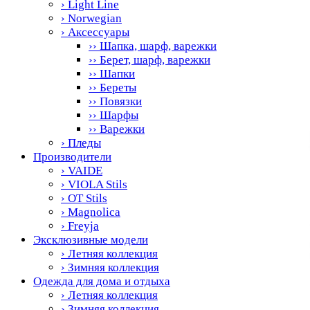
› Light Line
› Norwegian
› Аксессуары
›› Шапка, шарф, варежки
›› Берет, шарф, варежки
›› Шапки
›› Береты
›› Повязки
›› Шарфы
›› Варежки
› Пледы
Производители
› VAIDE
› VIOLA Stils
› OT Stils
› Magnolica
› Freyja
Эксклюзивные модели
› Летняя коллекция
› Зимняя коллекция
Одежда для дома и отдыха
› Летняя коллекция
› Зимняя коллекция