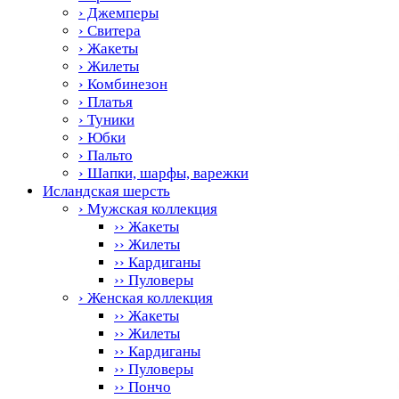
› Джемперы
› Свитера
› Жакеты
› Жилеты
› Комбинезон
› Платья
› Туники
› Юбки
› Пальто
› Шапки, шарфы, варежки
Исландская шерсть
› Мужская коллекция
›› Жакеты
›› Жилеты
›› Кардиганы
›› Пуловеры
› Женская коллекция
›› Жакеты
›› Жилеты
›› Кардиганы
›› Пуловеры
›› Пончо