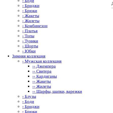
› Боди
› Бриджи
› Брюки
› Жакеты
› Жилеты
› Комбинезон
› Платья
› Топы
› Туники
› Шорты
› Юбки
Зимняя коллекция
› Мужская коллекция
›› Джемпера
›› Свитера
›› Кардиганы
›› Жакеты
›› Жилеты
›› Шарфы, шапки, варежки
› Блузы
› Боди
› Бриджи
› Брюки