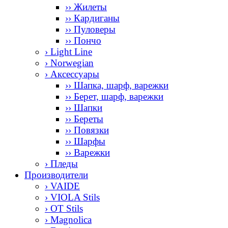
›› Жилеты
›› Кардиганы
›› Пуловеры
›› Пончо
› Light Line
› Norwegian
› Аксессуары
›› Шапка, шарф, варежки
›› Берет, шарф, варежки
›› Шапки
›› Береты
›› Повязки
›› Шарфы
›› Варежки
› Пледы
Производители
› VAIDE
› VIOLA Stils
› OT Stils
› Magnolica