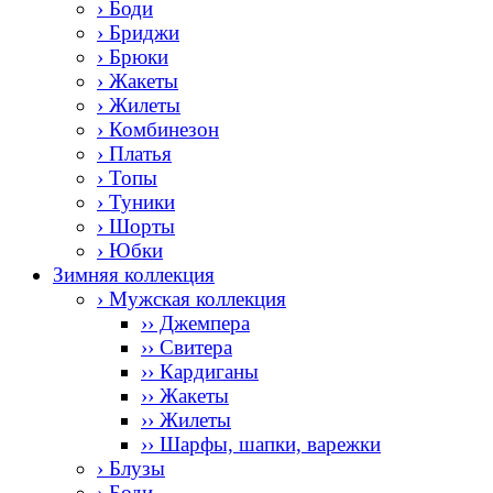
› Боди
› Бриджи
› Брюки
› Жакеты
› Жилеты
› Комбинезон
› Платья
› Топы
› Туники
› Шорты
› Юбки
Зимняя коллекция
› Мужская коллекция
›› Джемпера
›› Свитера
›› Кардиганы
›› Жакеты
›› Жилеты
›› Шарфы, шапки, варежки
› Блузы
› Боди