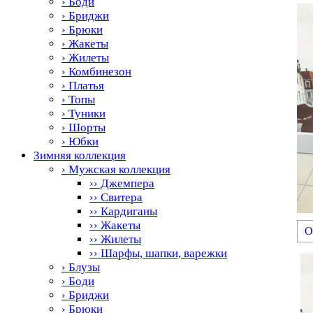
› Боди
› Бриджи
› Брюки
› Жакеты
› Жилеты
› Комбинезон
› Платья
› Топы
› Туники
› Шорты
› Юбки
Зимняя коллекция
› Мужская коллекция
›› Джемпера
›› Свитера
›› Кардиганы
›› Жакеты
О
›› Жилеты
›› Шарфы, шапки, варежки
› Блузы
› Боди
› Бриджи
› Брюки