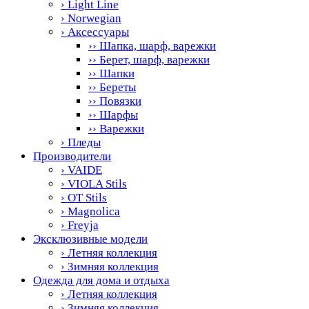
› Light Line
› Norwegian
› Аксессуары
›› Шапка, шарф, варежки
›› Берет, шарф, варежки
›› Шапки
›› Береты
›› Повязки
›› Шарфы
›› Варежки
› Пледы
Производители
› VAIDE
› VIOLA Stils
› OT Stils
› Magnolica
› Freyja
Эксклюзивные модели
› Летняя коллекция
› Зимняя коллекция
Одежда для дома и отдыха
› Летняя коллекция
› Зимняя коллекция