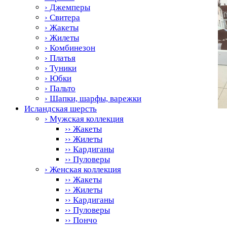
› Джемперы
› Свитера
› Жакеты
› Жилеты
› Комбинезон
› Платья
› Туники
› Юбки
› Пальто
› Шапки, шарфы, варежки
Исландская шерсть
› Мужская коллекция
›› Жакеты
›› Жилеты
›› Кардиганы
›› Пуловеры
› Женская коллекция
›› Жакеты
›› Жилеты
›› Кардиганы
›› Пуловеры
›› Пончо