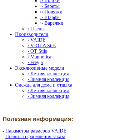
›› Шапки
›› Береты
›› Повязки
›› Шарфы
›› Варежки
› Пледы
Производители
› VAIDE
› VIOLA Stils
› OT Stils
› Magnolica
› Freyja
Эксклюзивные модели
› Летняя коллекция
› Зимняя коллекция
Одежда для дома и отдыха
› Летняя коллекция
› Зимняя коллекция
Полезная информация:
-
Параметры размеров VAIDE
-
Правила оформления заказа