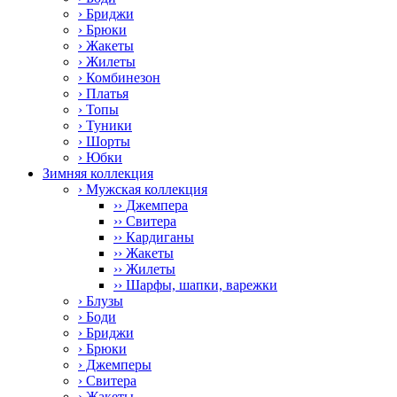
› Бриджи
› Брюки
› Жакеты
› Жилеты
› Комбинезон
› Платья
› Топы
› Туники
› Шорты
› Юбки
Зимняя коллекция
› Мужская коллекция
›› Джемпера
›› Свитера
›› Кардиганы
›› Жакеты
›› Жилеты
›› Шарфы, шапки, варежки
› Блузы
› Боди
› Бриджи
› Брюки
› Джемперы
› Свитера
› Жакеты