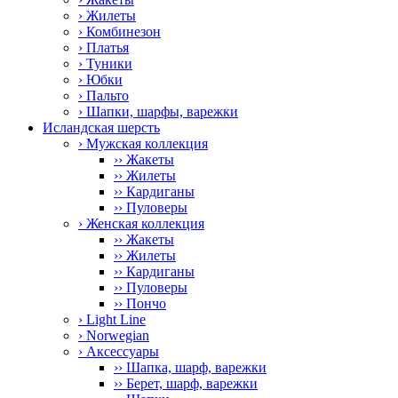
› Жилеты
› Комбинезон
› Платья
› Туники
› Юбки
› Пальто
› Шапки, шарфы, варежки
Исландская шерсть
› Мужская коллекция
›› Жакеты
›› Жилеты
›› Кардиганы
›› Пуловеры
› Женская коллекция
›› Жакеты
›› Жилеты
›› Кардиганы
›› Пуловеры
›› Пончо
› Light Line
› Norwegian
› Аксессуары
›› Шапка, шарф, варежки
›› Берет, шарф, варежки