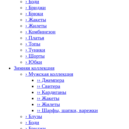
› Боди
› Бриджи
› Брюки
› Жакеты
› Жилеты
› Комбинезон
› Платья
› Топы
› Туники
› Шорты
› Юбки
Зимняя коллекция
› Мужская коллекция
›› Джемпера
›› Свитера
›› Кардиганы
›› Жакеты
›› Жилеты
›› Шарфы, шапки, варежки
› Блузы
› Боди
› Бриджи