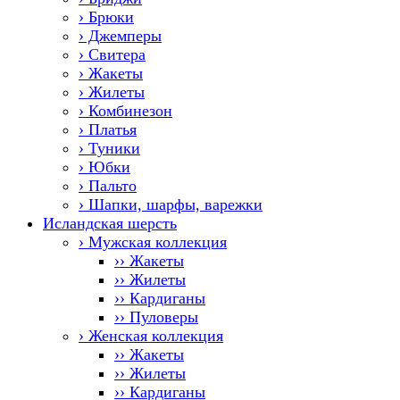
› Брюки
› Джемперы
› Свитера
› Жакеты
› Жилеты
› Комбинезон
› Платья
› Туники
› Юбки
› Пальто
› Шапки, шарфы, варежки
Исландская шерсть
› Мужская коллекция
›› Жакеты
›› Жилеты
›› Кардиганы
›› Пуловеры
› Женская коллекция
›› Жакеты
›› Жилеты
›› Кардиганы