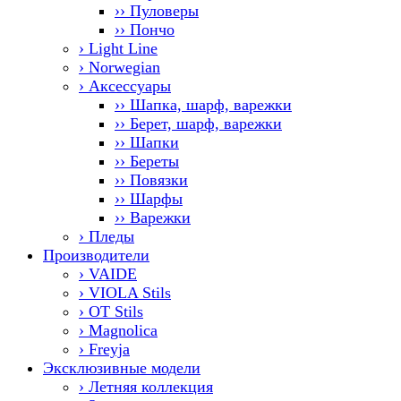
›› Пуловеры
›› Пончо
› Light Line
› Norwegian
› Аксессуары
›› Шапка, шарф, варежки
›› Берет, шарф, варежки
›› Шапки
›› Береты
›› Повязки
›› Шарфы
›› Варежки
› Пледы
Производители
› VAIDE
› VIOLA Stils
› OT Stils
› Magnolica
› Freyja
Эксклюзивные модели
› Летняя коллекция