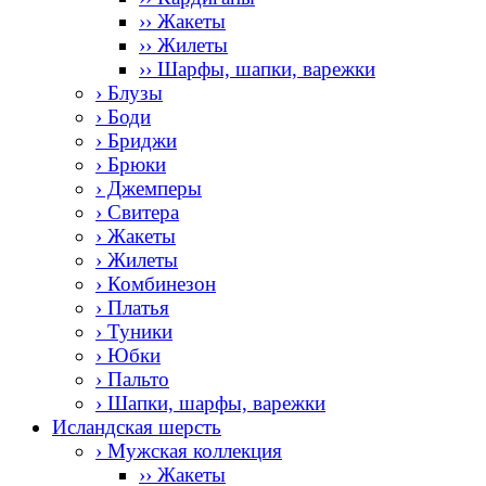
›› Жакеты
›› Жилеты
›› Шарфы, шапки, варежки
› Блузы
› Боди
› Бриджи
› Брюки
› Джемперы
› Свитера
› Жакеты
› Жилеты
› Комбинезон
› Платья
› Туники
› Юбки
› Пальто
› Шапки, шарфы, варежки
Исландская шерсть
› Мужская коллекция
›› Жакеты